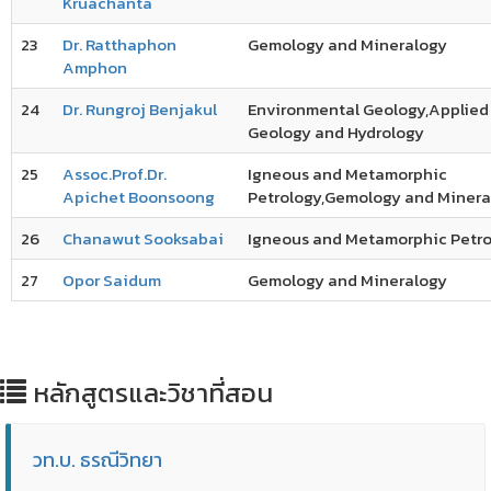
Kruachanta
23
Dr. Ratthaphon
Gemology and Mineralogy
Amphon
24
Dr. Rungroj Benjakul
Environmental Geology,Applied
Geology and Hydrology
25
Assoc.Prof.Dr.
Igneous and Metamorphic
Apichet Boonsoong
Petrology,Gemology and Minera
26
Chanawut Sooksabai
Igneous and Metamorphic Petr
27
Opor Saidum
Gemology and Mineralogy
หลักสูตรและวิชาที่สอน
วท.บ. ธรณีวิทยา