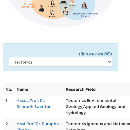
เลือกสาขางานวิจัย
No.
Name
Research Field
1
Assoc.Prof. Dr.
Tectonics,Environmental
Schradh Saenton
Geology,Applied Geology and
Hydrology
2
Asst.Prof.Dr. Burapha
Tectonics,Igneous and Metamo
Phajuy
Petrology