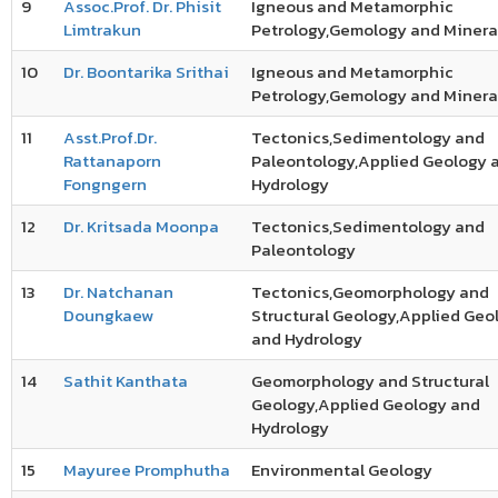
9
Assoc.Prof. Dr. Phisit
Igneous and Metamorphic
Limtrakun
Petrology,Gemology and Minera
10
Dr. Boontarika Srithai
Igneous and Metamorphic
Petrology,Gemology and Minera
11
Asst.Prof.Dr.
Tectonics,Sedimentology and
Rattanaporn
Paleontology,Applied Geology 
Fongngern
Hydrology
12
Dr. Kritsada Moonpa
Tectonics,Sedimentology and
Paleontology
13
Dr. Natchanan
Tectonics,Geomorphology and
Doungkaew
Structural Geology,Applied Geo
and Hydrology
14
Sathit Kanthata
Geomorphology and Structural
Geology,Applied Geology and
Hydrology
15
Mayuree Promphutha
Environmental Geology