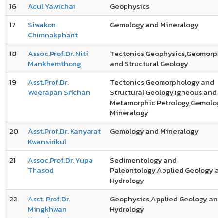
16
Adul Yawichai
Geophysics
17
Siwakon
Gemology and Mineralogy
Chimnakphant
18
Assoc.Prof.Dr. Niti
Tectonics,Geophysics,Geomorp
Mankhemthong
and Structural Geology
19
Asst.Prof.Dr.
Tectonics,Geomorphology and
Weerapan Srichan
Structural Geology,Igneous and
Metamorphic Petrology,Gemolo
Mineralogy
20
Asst.Prof.Dr. Kanyarat
Gemology and Mineralogy
Kwansirikul
21
Assoc.Prof.Dr. Yupa
Sedimentology and
Thasod
Paleontology,Applied Geology 
Hydrology
22
Asst. Prof.Dr.
Geophysics,Applied Geology a
Mingkhwan
Hydrology