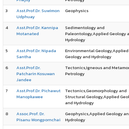
3
Asst.Prof.Dr. Suwimon
Geophysics
Udphuay
4
Asst.Prof.Dr. Kannipa
Sedimentology and
Motanated
Paleontology,Applied Geology 
Hydrology
5
Asst.Prof.Dr. Nipada
Environmental Geology,Applied
Santha
Geology and Hydrology
6
Asst.Prof.Dr.
Tectonics,Igneous and Metamo
Patcharin Kosuwan
Petrology
Jandee
7
Asst.Prof.Dr. Pichawut
Tectonics,Geomorphology and
Manopkawee
Structural Geology,Applied Geo
and Hydrology
8
Assoc.Prof. Dr.
Geophysics,Applied Geology a
Pisanu Wongpornchai
Hydrology