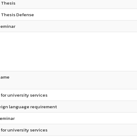
 Thesis​
 Thesis Defense ​
eminar​
Name
for university services​
eign language requirement​
seminar
for university services​