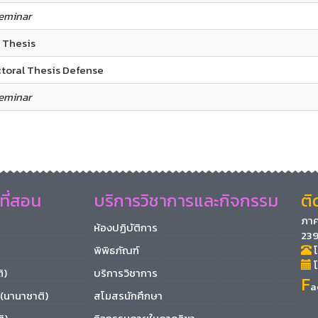
eminar
 Thesis​
toral Thesis Defense ​
eminar
ที่สอน
บริการวิชาการและกิจกรรม
ติ
ภาค
ห้องปฏิบัติการ
239
พิพิธภัณฑ์
โ
โ
ิ)
บริการวิชาการ
F
a
 (นานาชาติ)
สโมสรนักศึกษา