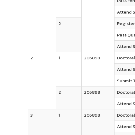
Pass Fo
Attend 
2
Register 
Pass Qua
Attend S
2
1
205898​
Doctoral
Attend S
Submit T
2
205898​
Doctoral
Attend S
3
1
205898
Doctoral
Attend S