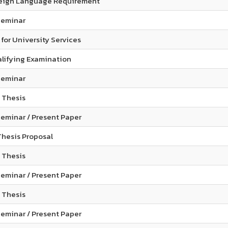
reign Language Requirement​
Seminar
for University Services​
lifying Examination
eminar​
 Thesis​
eminar / Present Paper​
hesis Proposal​
 Thesis​
eminar / Present Paper
 Thesis​
eminar / Present Paper