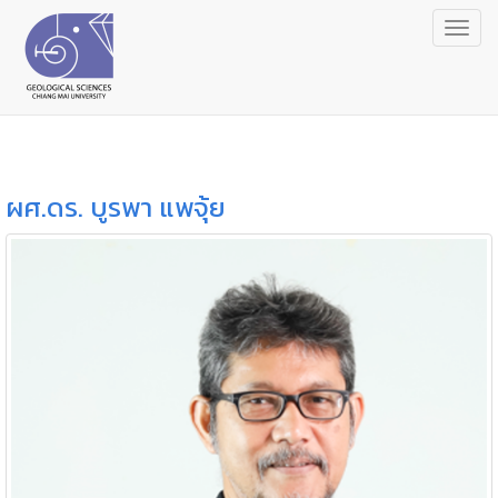
Togg
navig
ผศ.ดร. บูรพา แพจุ้ย